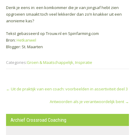
Denk je eens in: een komkommer die je van jongsaf hebt zien
opgroeien smaakt toch veel lekkerder dan zo’n knakker uit een
anonieme kas?
Tekst gebasseerd op Trouw.nl en Spinfarming.com
Bron:
Hetkanwel
Blogger: St. Maarten
Categories:
Groen & Maatschappelijk
,
Inspiratie
Post
←
Uit de praktijk van een coach: voorbeelden in assertiviteit deel 3
navigation
Antwoorden als je verantwoordelijk bent
→
Archief Crossroad Coaching