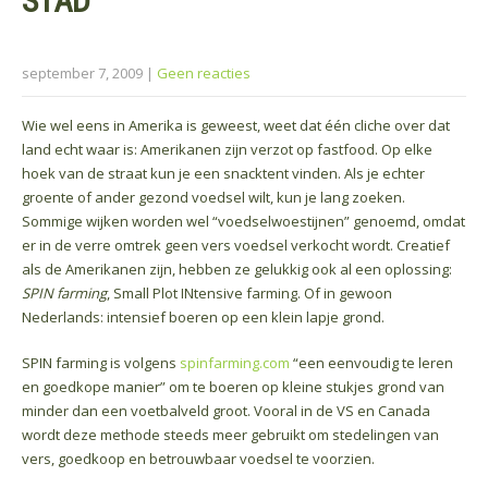
STAD
september 7, 2009
|
Geen reacties
Wie wel eens in Amerika is geweest, weet dat één cliche over dat
land echt waar is: Amerikanen zijn verzot op fastfood. Op elke
hoek van de straat kun je een snacktent vinden. Als je echter
groente of ander gezond voedsel wilt, kun je lang zoeken.
Sommige wijken worden wel “voedselwoestijnen” genoemd, omdat
er in de verre omtrek geen vers voedsel verkocht wordt. Creatief
als de Amerikanen zijn, hebben ze gelukkig ook al een oplossing:
SPIN farming
, Small Plot INtensive farming. Of in gewoon
Nederlands: intensief boeren op een klein lapje grond.
SPIN farming is volgens
spinfarming.com
“een eenvoudig te leren
en goedkope manier” om te boeren op kleine stukjes grond van
minder dan een voetbalveld groot. Vooral in de VS en Canada
wordt deze methode steeds meer gebruikt om stedelingen van
vers, goedkoop en betrouwbaar voedsel te voorzien.