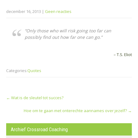
december 16, 2013
|
Geen reacties
“Only those who will risk going too far can
possibly find out how far one can go.”
– T.S. Eliot
Categories:
Quotes
Post
←
Wat is de sleutel tot succes?
navigation
Hoe om te gaan met onterechte aannames over jezelf?
→
Archief Crossroad Coaching