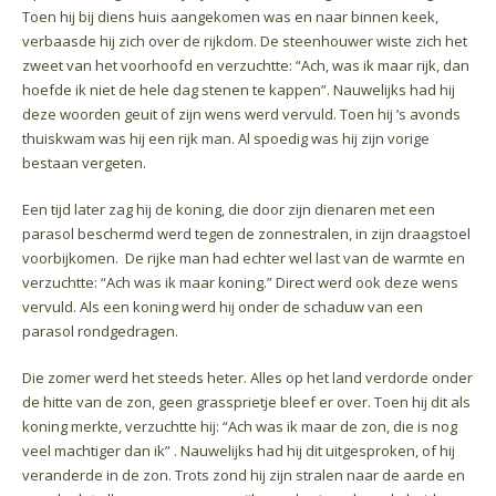
Toen hij bij diens huis aangekomen was en naar binnen keek,
verbaasde hij zich over de rijkdom. De steenhouwer wiste zich het
zweet van het voorhoofd en verzuchtte: “Ach, was ik maar rijk, dan
hoefde ik niet de hele dag stenen te kappen”. Nauwelijks had hij
deze woorden geuit of zijn wens werd vervuld. Toen hij ’s avonds
thuiskwam was hij een rijk man. Al spoedig was hij zijn vorige
bestaan vergeten.
Een tijd later zag hij de koning, die door zijn dienaren met een
parasol beschermd werd tegen de zonnestralen, in zijn draagstoel
voorbijkomen. De rijke man had echter wel last van de warmte en
verzuchtte: “Ach was ik maar koning.” Direct werd ook deze wens
vervuld. Als een koning werd hij onder de schaduw van een
parasol rondgedragen.
Die zomer werd het steeds heter. Alles op het land verdorde onder
de hitte van de zon, geen grassprietje bleef er over. Toen hij dit als
koning merkte, verzuchtte hij: “Ach was ik maar de zon, die is nog
veel machtiger dan ik” . Nauwelijks had hij dit uitgesproken, of hij
veranderde in de zon. Trots zond hij zijn stralen naar de aarde en