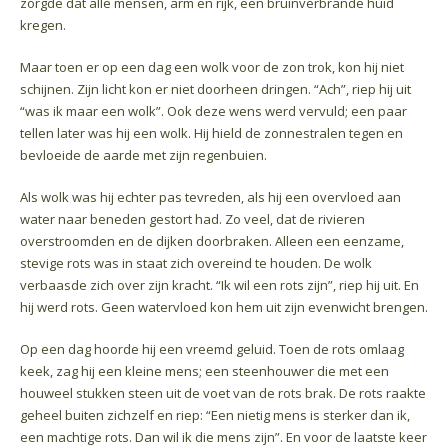
zorgde dat alle mensen, arm en rijk, een bruinverbrande huid
kregen.
Maar toen er op een dag een wolk voor de zon trok, kon hij niet
schijnen. Zijn licht kon er niet doorheen dringen. “Ach”, riep hij uit
“was ik maar een wolk”. Ook deze wens werd vervuld; een paar
tellen later was hij een wolk. Hij hield de zonnestralen tegen en
bevloeide de aarde met zijn regenbuien.
Als wolk was hij echter pas tevreden, als hij een overvloed aan
water naar beneden gestort had. Zo veel, dat de rivieren
overstroomden en de dijken doorbraken. Alleen een eenzame,
stevige rots was in staat zich overeind te houden. De wolk
verbaasde zich over zijn kracht. “Ik wil een rots zijn”, riep hij uit. En
hij werd rots. Geen watervloed kon hem uit zijn evenwicht brengen.
Op een dag hoorde hij een vreemd geluid. Toen de rots omlaag
keek, zag hij een kleine mens; een steenhouwer die met een
houweel stukken steen uit de voet van de rots brak. De rots raakte
geheel buiten zichzelf en riep: “Een nietig mens is sterker dan ik,
een machtige rots. Dan wil ik die mens zijn”. En voor de laatste keer