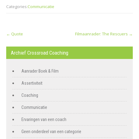
Categories:
Communicatie
Post
←
Quote
Filmaanrader: The Rescuers
→
navigation
Archief Crossroad Coaching
Aanrader Boek & Film
Assertiviteit
Coaching
Communicatie
Ervaringen van een coach
Geen onderdeel van een categorie