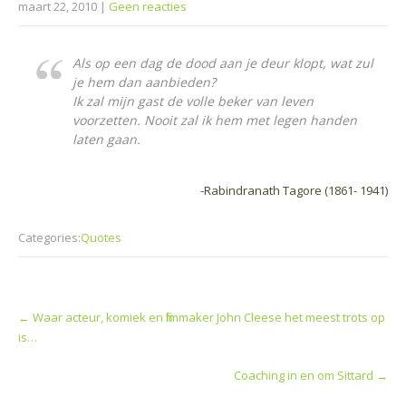
maart 22, 2010
|
Geen reacties
Als op een dag de dood aan je deur klopt, wat zul
je hem dan aanbieden?
Ik zal mijn gast de volle beker van leven
voorzetten. Nooit zal ik hem met legen handen
laten gaan.
-Rabindranath Tagore (1861- 1941)
Categories:
Quotes
Post
←
Waar acteur, komiek en filmmaker John Cleese het meest trots op
navigation
is…
Coaching in en om Sittard
→