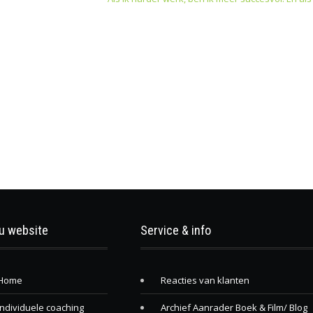
u website
Service & info
Home
Reacties van klanten
Individuele coaching
Archief Aanrader Boek & Film/ Blog