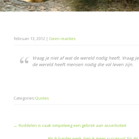
februari 13, 2012
|
Geen reacties
Vraag je niet af wat de wereld nodig heeft. Vraag je
de wereld heeft mensen nodig die vol leven zijn.
Categories:
Quotes
Post
←
Roddelen is vaak simpelweg een gebrek aan assertiviteit
navigation
Als ik harder werk, ben ik meer succesvol. En als