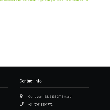
Contact Info
Ophoven 155, 6133 XT Sittard
+31(0)618801772