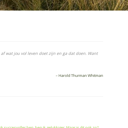
 af wat jou vol leven doet zijn en ga dat doen. Want
– Harold Thurman Whitman
 ik succesvoller ben, ben ik gelukkiger. Maar is dit ook zo?
→