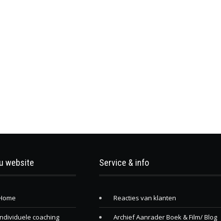
u website
Service & info
Home
Reacties van klanten
Individuele coaching
Archief Aanrader Boek & Film/ Blog