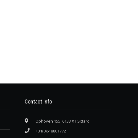
Contact Info
Ophoven 155, 6133 XT Sittard
+31(0)618801772