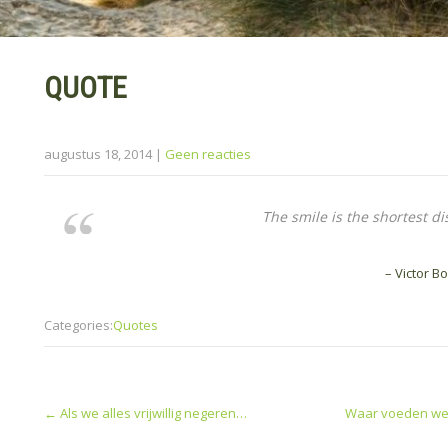
QUOTE
augustus 18, 2014
|
Geen reacties
The smile is the shortest 
– Victor B
Categories:
Quotes
Post
←
Als we alles vrijwillig negeren…
Waar voeden we 
navigation