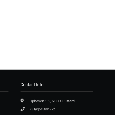
Contact Info
Ophoven 155, 6133 XT Sittard
+31(0)618801772