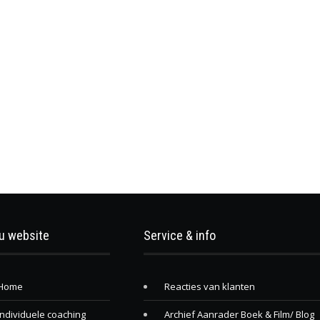
u website
Service & info
Home
Reacties van klanten
Individuele coaching
Archief Aanrader Boek & Film/ Blog