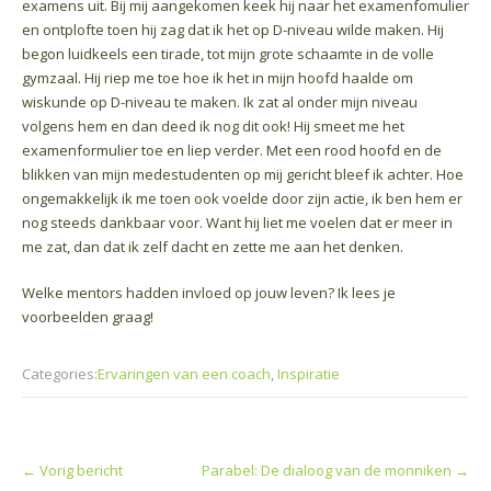
examens uit. Bij mij aangekomen keek hij naar het examenfomulier
en ontplofte toen hij zag dat ik het op D-niveau wilde maken. Hij
begon luidkeels een tirade, tot mijn grote schaamte in de volle
gymzaal. Hij riep me toe hoe ik het in mijn hoofd haalde om
wiskunde op D-niveau te maken. Ik zat al onder mijn niveau
volgens hem en dan deed ik nog dit ook! Hij smeet me het
examenformulier toe en liep verder. Met een rood hoofd en de
blikken van mijn medestudenten op mij gericht bleef ik achter. Hoe
ongemakkelijk ik me toen ook voelde door zijn actie, ik ben hem er
nog steeds dankbaar voor. Want hij liet me voelen dat er meer in
me zat, dan dat ik zelf dacht en zette me aan het denken.
Welke mentors hadden invloed op jouw leven? Ik lees je
voorbeelden graag!
Categories:
Ervaringen van een coach
,
Inspiratie
Post
←
Vorig bericht
Parabel: De dialoog van de monniken
→
navigation