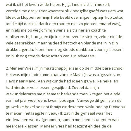
wat ik uit het leven wilde halen. Hij gaf me inzicht in mezelf,
vertelde me dat ik zeer waarschijnlijk hoogdbegaafd was (iets wat
bleek te kloppen en mijn hele beeld over mijzelf op zijn kop zette,
tot die tijd dacht ik dat ik een raar en niet zo pienter iemand was),
en hielp me op weg om mijn wens als trainer en coach te
realiseren. Hij had geen tijd in me hoeven te steken, zeker niet de
vele gesprekken, maar hij deed het toch en plande me in in zijn
drukke agenda. Ik ben hem nog steeds dankbaar voor zijn lessen
en pluk nog steeds de vruchten van zijn adviezen.
2. Meneer Vries, mijn maatschappijleraar op de middelbare school.
Het was mijn eindexamenjaar van de Mavo (ik was afgezakt van
Havo naar Mavo). Aan wiskunde had ik een gruwelijke hekel en
had hierdoor vele lessen gespijbeld. Zoveel dat mijn
wiskundelerares me niet meer herkende toen ik tegen het einde
van het jaar weer eens kwam opdagen. Vanwege dit gemis en de
gruwelijke hekel besloot ik mijn eindexamen wiskunde op D-niveau
te maken (het laagste niveau). Ik zat in de gymzaal waar het
eindexamen werd afgenomen, samen met medestudenten van
meerdere klassen. Meneer Vries had toezicht en deelde de