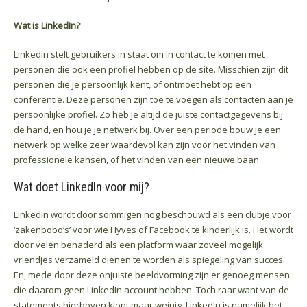
Wat is LinkedIn?
LinkedIn stelt gebruikers in staat om in contact te komen met
personen die ook een profiel hebben op de site. Misschien zijn dit
personen die je persoonlijk kent, of ontmoet hebt op een
conferentie. Deze personen zijn toe te voegen als contacten aan je
persoonlijke profiel. Zo heb je altijd de juiste contactgegevens bij
de hand, en hou je je netwerk bij. Over een periode bouw je een
netwerk op welke zeer waardevol kan zijn voor het vinden van
professionele kansen, of het vinden van een nieuwe baan.
Wat doet LinkedIn voor mij?
LinkedIn wordt door sommigen nog beschouwd als een clubje voor
‘zakenbobo’s’ voor wie Hyves of Facebook te kinderlijk is. Het wordt
door velen benaderd als een platform waar zoveel mogelijk
vriendjes verzameld dienen te worden als spiegeling van succes.
En, mede door deze onjuiste beeldvorming zijn er genoeg mensen
die daarom geen LinkedIn account hebben. Toch raar want van de
statements hierboven klopt maar weinig. LinkedIn is namelijk het