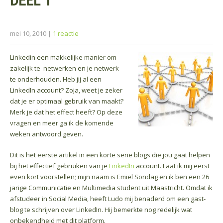
DEEL 1
mei 10, 2010
|
1 reactie
Linkedin een makkelijke manier om
zakelijk te netwerken en je netwerk
te onderhouden. Heb jij al een
LinkedIn account? Zoja, weet je zeker
dat je er optimaal gebruik van maakt?
Merk je dat het effect heeft? Op deze
vragen en meer ga ik de komende
weken antwoord geven.
Dit is het eerste artikel in een korte serie blogs die jou gaat helpen
bij het effectief gebruiken van je
LinkedIn
account. Laat ik mij eerst
even kort voorstellen; mijn naam is Emiel Sondag en ik ben een 26
jarige Communicatie en Multimedia student uit Maastricht. Omdat ik
afstudeer in Social Media, heeft Ludo mij benaderd om een gast-
blog te schrijven over LinkedIn. Hij bemerkte nog redelijk wat
onbekendheid met dit platform.