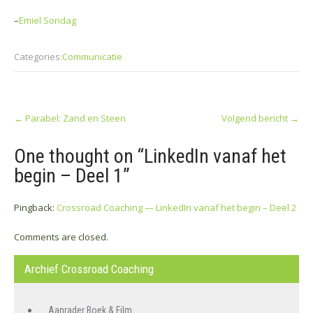
–
Emiel Sondag
Categories:
Communicatie
Post
←
Parabel: Zand en Steen
Volgend bericht
→
navigation
One thought on “
LinkedIn vanaf het
begin – Deel 1
”
Pingback:
Crossroad Coaching — LinkedIn vanaf het begin – Deel 2
Comments are closed.
Archief Crossroad Coaching
Aanrader Boek & Film