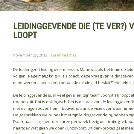
LEIDINGGEVENDE DIE (TE VER?) 
LOOPT
november 25, 2013
|
Geen reacties
De leider geeft leiding over mensen. Maar wat als het team de lei
volgen? Regelmatig krijg ik, als coach, deze vraag van leidinggevend
medewerkers mee in een bepaalde richting of besluit?” Hier vindt j
De leidinggevende is, in veel gevallen, zijn team vooruit. Hij loopt 
troepen uit. Dat is ook logisch: het is de taak van de leidinggevende
met de lagen boven hem, bouwend aan de visie over waar hij met 
De gesprekken die hij heeft met zijn leidinggevende(n), hebben zij
Daarnaast is hij meerdere uren per week bezig om richting te be
naartoe? Wat gaan we doen? Enzovoort. Dit denkproces gaat mees