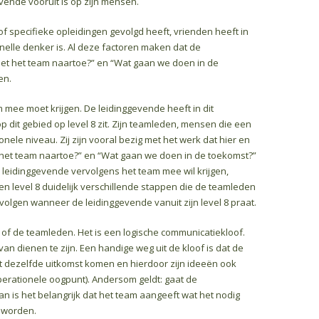
vende vooruit is op zijn mensen.
f specifieke opleidingen gevolgd heeft, vrienden heeft in
snelle denker is. Al deze factoren maken dat de
et het team naartoe?” en “Wat gaan we doen in de
en.
 mee moet krijgen. De leidinggevende heeft in dit
p dit gebied op level 8 zit. Zijn teamleden, mensen die een
ele niveau. Zij zijn vooral bezig met het werk dat hier en
het team naartoe?” en “Wat gaan we doen in de toekomst?”
de leidinggevende vervolgens het team mee wil krijgen,
 2 en level 8 duidelijk verschillende stappen die de teamleden
lgen wanneer de leidinggevende vanuit zijn level 8 praat.
de of de teamleden. Het is een logische communicatiekloof.
n dienen te zijn. Een handige weg uit de kloof is dat de
t dezelfde uitkomst komen en hierdoor zijn ideeën ook
erationele oogpunt). Andersom geldt: gaat de
n is het belangrijk dat het team aangeeft wat het nodig
t worden.