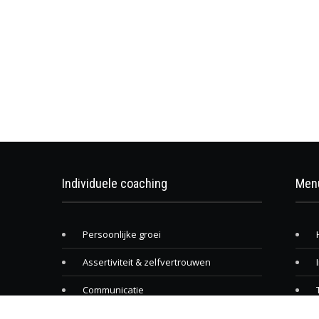
Individuele coaching
Men
Persoonlijke groei
Assertiviteit & zelfvertrouwen
Communicatie
Stress & burn-out