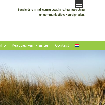
Begeleiding in individuele coaching, teamcoaching
en communicatieve vaardigheden.
olio
Reacties van klanten
Contact