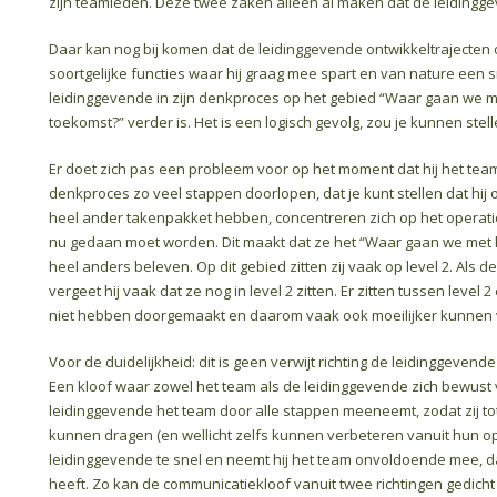
zijn teamleden. Deze twee zaken alleen al maken dat de leidingge
Daar kan nog bij komen dat de leidinggevende ontwikkeltrajecten o
soortgelijke functies waar hij graag mee spart en van nature een 
leidinggevende in zijn denkproces op het gebied “Waar gaan we m
toekomst?” verder is. Het is een logisch gevolg, zou je kunnen stell
Er doet zich pas een probleem voor op het moment dat hij het team
denkproces zo veel stappen doorlopen, dat je kunt stellen dat hij o
heel ander takenpakket hebben, concentreren zich op het operation
nu gedaan moet worden. Dit maakt dat ze het “Waar gaan we met 
heel anders beleven. Op dit gebied zitten zij vaak op level 2. Als 
vergeet hij vaak dat ze nog in level 2 zitten. Er zitten tussen level
niet hebben doorgemaakt en daarom vaak ook moeilijker kunnen vo
Voor de duidelijkheid: dit is geen verwijt richting de leidinggeven
Een kloof waar zowel het team als de leidinggevende zich bewust va
leidinggevende het team door alle stappen meeneemt, zodat zij to
kunnen dragen (en wellicht zelfs kunnen verbeteren vanuit hun op
leidinggevende te snel en neemt hij het team onvoldoende mee, da
heeft. Zo kan de communicatiekloof vanuit twee richtingen gedich