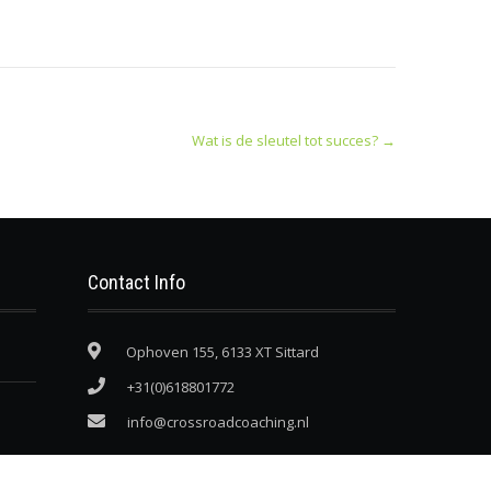
Wat is de sleutel tot succes?
→
Contact Info
Ophoven 155, 6133 XT Sittard
+31(0)618801772
info@crossroadcoaching.nl