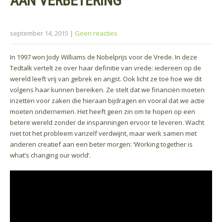
AAN VERBETERING
september 14, 2015
|
Geen reacties
In 1997 won Jody Williams de Nobelprijs voor de Vrede. In deze
Tedtalk vertelt ze over haar definitie van vrede: iedereen op de
wereld leeft vrij van gebrek en angst. Ook licht ze toe hoe we dit
volgens haar kunnen bereiken. Ze stelt dat we financiën moeten
inzetten voor zaken die hieraan bijdragen en vooral dat we actie
moeten ondernemen. Het heeft geen zin om te hopen op een
betere wereld zonder de inspanningen ervoor te leveren. Wacht
niet tot het probleem vanzelf verdwijnt, maar werk samen met
anderen creatief aan een beter morgen: ‘Working together is
what’s changing our world’.