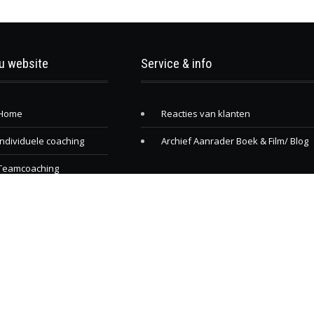
u website
Service & info
Home
Reacties van klanten
Individuele coaching
Archief Aanrader Boek & Film/ Blog
Teamcoaching
Com. vaardigheden
Contact
ng
Ont