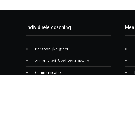
Individuele coaching
Men
Persoonlijke groei
Assertiviteit & zelfvertrouwen
Communicatie
Stress & burn-out
Copyright © 2020 | All Rights Reserved | Crossroad Coachi