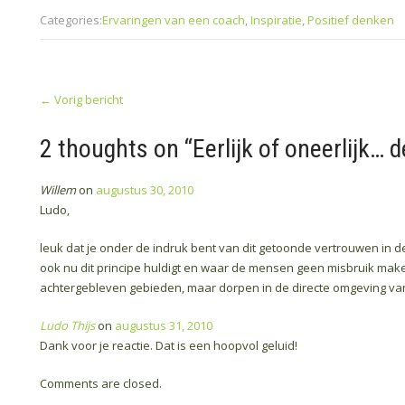
Categories:
Ervaringen van een coach
,
Inspiratie
,
Positief denken
Post
←
Vorig bericht
navigation
2 thoughts on “
Eerlijk of oneerlijk…
Willem
on
augustus 30, 2010
Ludo,
leuk dat je onder de indruk bent van dit getoonde vertrouwen in 
ook nu dit principe huldigt en waar de mensen geen misbruik mak
achtergebleven gebieden, maar dorpen in de directe omgeving van
Ludo Thijs
on
augustus 31, 2010
Dank voor je reactie. Dat is een hoopvol geluid!
Comments are closed.