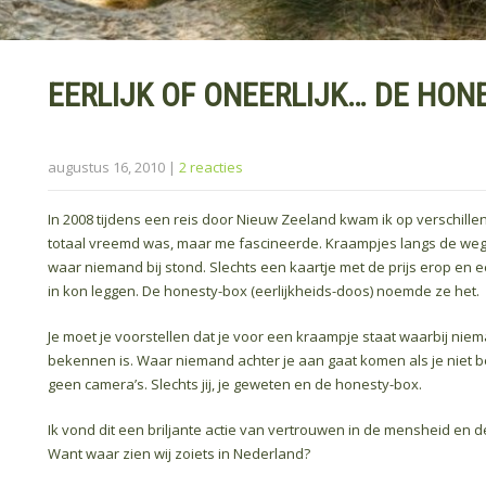
EERLIJK OF ONEERLIJK… DE HON
augustus 16, 2010
|
2 reacties
In 2008 tijdens een reis door Nieuw Zeeland kwam ik op verschille
totaal vreemd was, maar me fascineerde. Kraampjes langs de weg 
waar niemand bij stond. Slechts een kaartje met de prijs erop en e
in kon leggen. De honesty-box (eerlijkheids-doos) noemde ze het.
Je moet je voorstellen dat je voor een kraampje staat waarbij niem
bekennen is. Waar niemand achter je aan gaat komen als je niet be
geen camera’s. Slechts jij, je geweten en de honesty-box.
Ik vond dit een briljante actie van vertrouwen in de mensheid en d
Want waar zien wij zoiets in Nederland?