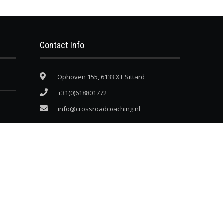
Contact Info
Ophoven 155, 6133 XT Sittard
+31(0)618801772
info@crossroadcoaching.nl
wikkeling & hosting:
Webdesign Creations
by Paulo Oliveira