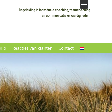
Begeleiding in individuele coaching, teamcoaching
en communicatieve vaardigheden.
olio
Reacties van klanten
Contact